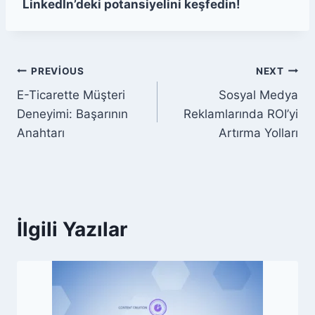
LinkedIn’deki potansiyelini keşfedin!
Yazı
PREVIOUS
NEXT
E-Ticarette Müşteri
Sosyal Medya
gezinmesi
Deneyimi: Başarının
Reklamlarında ROI’yi
Anahtarı
Artırma Yolları
İlgili Yazılar