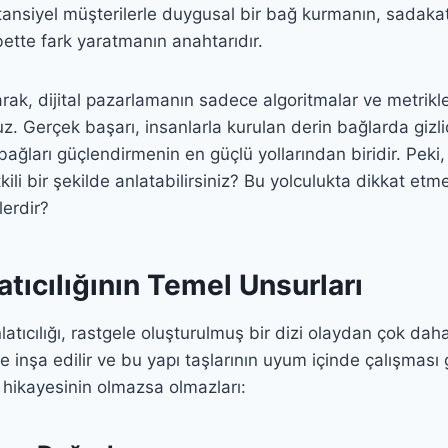
tansiyel müşterilerle duygusal bir bağ kurmanın, sadaka
ette fark yaratmanın anahtarıdır.
rak, dijital pazarlamanın sadece algoritmalar ve metrikl
uz. Gerçek başarı, insanlarla kurulan derin bağlarda gizli
u bağları güçlendirmenin en güçlü yollarından biridir. Peki
tkili bir şekilde anlatabilirsiniz? Bu yolculukta dikkat et
lerdir?
tıcılığının Temel Unsurları
latıcılığı, rastgele oluşturulmuş bir dizi olaydan çok daha 
ne inşa edilir ve bu yapı taşlarının uyum içinde çalışması g
a hikayesinin olmazsa olmazları: