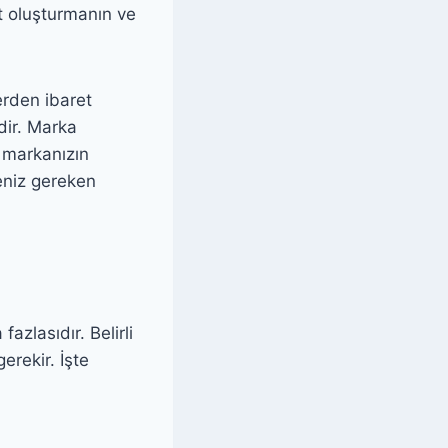
t oluşturmanın ve
erden ibaret
dir. Marka
, markanızın
meniz gereken
fazlasıdır. Belirli
erekir. İşte