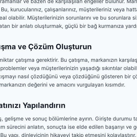
ramanlar ve bazen de karşılaşılan engeller bulunur. Ma
 Bu, kurucularınız, çalışanlarınız, müşterileriniz veya hat
deal olabilir. Müşterilerinizin sorunlarını ve bu sorunlara 
an bir anlatı oluşturmak, güçlü bir bağ kurmanıza yardı
tışma ve Çözüm Oluşturun
r miktar çatışma gerektirir. Bu çatışma, markanızın karşılaşt
problemler veya müşterilerinizin yaşadığı sıkıntılar olabil
tışmayı nasıl çözdüğünü veya çözdüğünü gösteren bir 
 markanızın değerini ve amacını vurgulayan kısımdır.
tınızı Yapılandırın
iş, gelişme ve sonuç bölümlerine ayırın. Girişte durumu t
m sürecini anlatın, sonuçta ise elde edilen başarıyı ve 
Bu yapı, dinleyicinin hikayeyi takip etmesini kolaylaştırır.