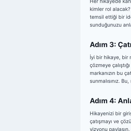
Her hikayede kah
kimler rol alacak?
temsil ettiği bir i
sunduğunuzu anlat
Adım 3: Ça
İyi bir hikaye, bi
çözmeye çalıştığı 
markanızın bu ça
sunmalısınız. Bu,
Adım 4: Anla
Hikayenizi bir gir
çatışmayı ve çözü
vizyonu paylaşın. 