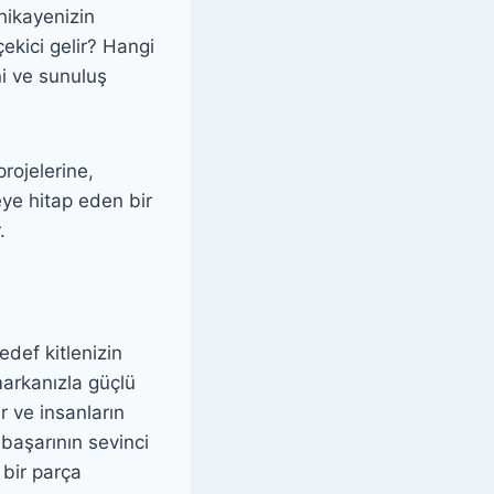
 hikayenizin
ekici gelir? Hangi
ni ve sunuluş
rojelerine,
eye hitap eden bir
.
edef kitlenizin
markanızla güçlü
r ve insanların
 başarının sevinci
 bir parça