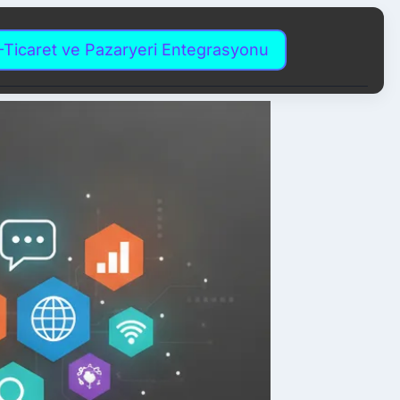
-Ticaret ve Pazaryeri Entegrasyonu