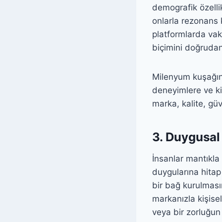
demografik özellikl
onlarla rezonans 
platformlarda vaki
biçimini doğrudan
Milenyum kuşağına
deneyimlere ve ki
marka, kalite, güv
3. Duygusa
İnsanlar mantıkla 
duygularına hitap
bir bağ kurulmasın
markanızla kişisel
veya bir zorluğun