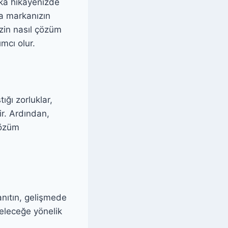
rka hikayenizde
ta markanızın
sizin nasıl çözüm
mcı olur.
ığı zorluklar,
ir. Ardından,
çözüm
anıtın, gelişmede
geleceğe yönelik