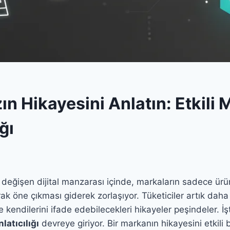
n Hikayesini Anlatın: Etkili 
ğı
eğişen dijital manzarası içinde, markaların sadece ürün
ak öne çıkması giderek zorlaşıyor. Tüketiciler artık daha 
e kendilerini ifade edebilecekleri hikayeler peşindeler. İ
latıcılığı
devreye giriyor. Bir markanın hikayesini etkili b