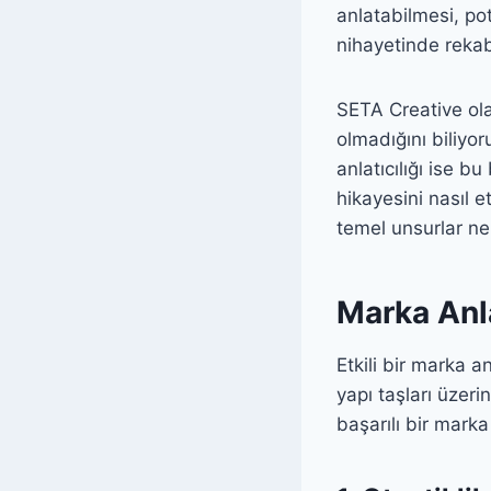
anlatabilmesi, po
nihayetinde rekab
SETA Creative ola
olmadığını biliyor
anlatıcılığı ise b
hikayesini nasıl e
temel unsurlar ne
Marka Anla
Etkili bir marka an
yapı taşları üzeri
başarılı bir mark