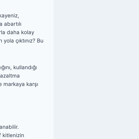
kayeniz,
 abartılı
arla daha kolay
 yola çıktınız? Bu
ğını, kullandığı
 azaltma
 ve markaya karşı
abilir.
 kitlenizin