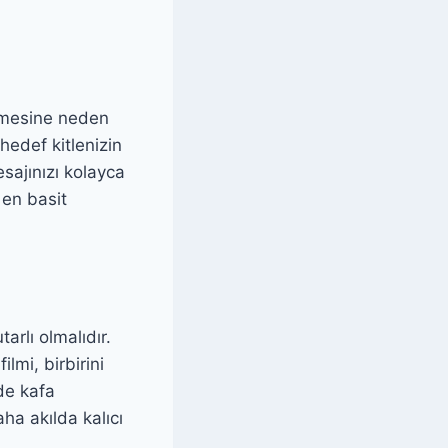
etmesine neden
hedef kitlenizin
sajınızı kolayca
 en basit
arlı olmalıdır.
lmi, birbirini
zde kafa
aha akılda kalıcı