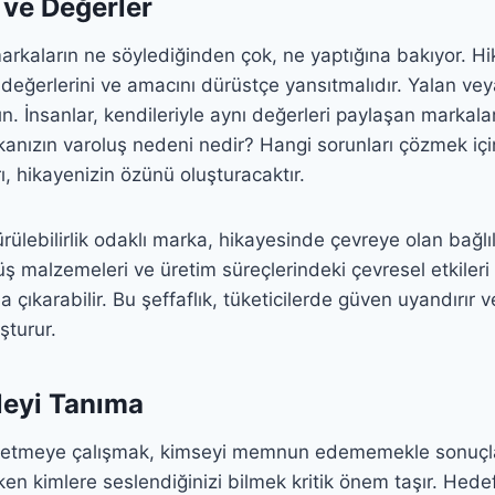
k ve Değerler
 markaların ne söylediğinden çok, ne yaptığına bakıyor. Hi
değerlerini ve amacını dürüstçe yansıtmalıdır. Yalan veya
ın. İnsanlar, kendileriyle aynı değerleri paylaşan markal
kanızın varoluş nedeni nedir? Hangi sorunları çözmek için
ı, hikayenizin özünü oluşturacaktır.
rülebilirlik odaklı marka, hikayesinde çevreye olan bağlılı
ş malzemeleri ve üretim süreçlerindeki çevresel etkileri
a çıkarabilir. Bu şeffaflık, tüketicilerde güven uyandırır
şturur.
tleyi Tanıma
etmeye çalışmak, kimseyi memnun edememekle sonuçlan
ken kimlere seslendiğinizi bilmek kritik önem taşır. Hedef