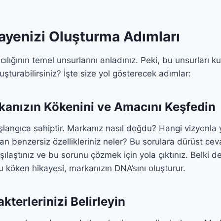
ayenizi Oluşturma Adımları
cılığının temel unsurlarını anladınız. Peki, bu unsurları k
luşturabilirsiniz? İşte size yol gösterecek adımlar:
kanızın Kökenini ve Amacını Keşfedin
langıca sahiptir. Markanız nasıl doğdu? Hangi vizyonla yo
an benzersiz özellikleriniz neler? Bu sorulara dürüst ceva
şılaştınız ve bu sorunu çözmek için yola çıktınız. Belki de
u köken hikayesi, markanızın DNA’sını oluşturur.
kterlerinizi Belirleyin