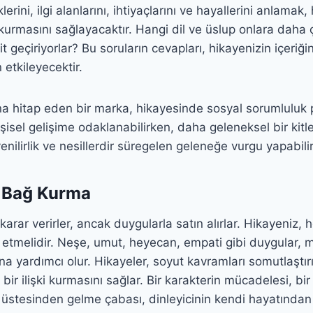
erini, ilgi alanlarını, ihtiyaçlarını ve hayallerini anlamak,
kurmasını sağlayacaktır. Hangi dil ve üslup onlara daha ç
t geçiriyorlar? Bu soruların cevapları, hikayenizin içeriği
 etkileyecektir.
 hitap eden bir marka, hikayesinde sosyal sorumluluk p
şisel gelişime odaklanabilirken, daha geleneksel bir kitl
enilirlik ve nesillerdir süregelen geleneğe vurgu yapabilir
l Bağ Kurma
karar verirler, ancak duygularla satın alırlar. Hikayeniz, h
 etmelidir. Neşe, umut, heyecan, empati gibi duygular, 
a yardımcı olur. Hikayeler, soyut kavramları somutlaştırı
 bir ilişki kurmasını sağlar. Bir karakterin mücadelesi, bir
 üstesinden gelme çabası, dinleyicinin kendi hayatından