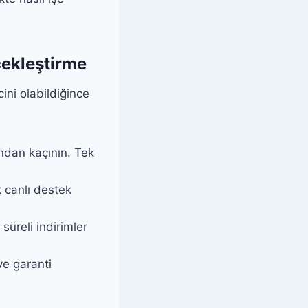
çekleştirme
ini olabildiğince
dan kaçının. Tek
k canlı destek
 süreli indirimler
ve garanti