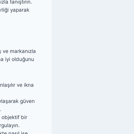
zla tanıştırın.
rliği yaparak
ış ve markanızla
a iyi olduğunu
aşılır ve ikna
aylaşarak güven
.
 objektif bir
rgulayın.
te nasıl işe