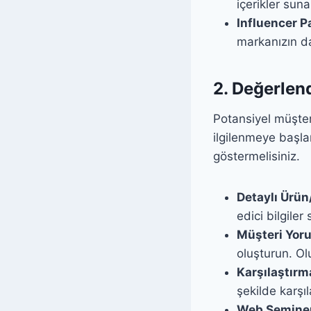
içerikler suna
Influencer P
markanızın da
2. Değerlen
Potansiyel müşter
ilgilenmeye başla
göstermelisiniz.
Detaylı Ürün
edici bilgiler
Müşteri Yoru
oluşturun. Ol
Karşılaştırma
şekilde karşıl
Web Seminerl