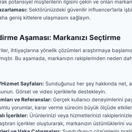
rak potansiyel müşterilerin ilgisini çekin ve onları markanı
azarlaması:
Sektörünüzdeki güvenilir influencer’larla işbi
ha geniş kitlelere ulaşmasını sağlayın.
dirme Aşaması: Markanızı Seçtirme
iler, ihtiyaçlarına yönelik çözümleri araştırmaya başlam
mıştır. Bu aşamada, markanızın rakiplerinden neden dah
/Hizmet Sayfaları:
Sunduğunuz her şey hakkında net, anl
 sunun. Görsel ve video içeriklerle destekleyin.
mları ve Referanslar:
Gerçek kullanıcı deneyimlerini p
umlu yorumlar, karar verme sürecini büyük ölçüde etkiler
lı İçerikler:
Ürünlerinizi veya hizmetlerinizi rakiplerinizle
aştıran içerikler oluşturarak, markanızın üstünlüklerini vu
eri ve Vaka Çalışmaları:
Sunduğunuz çözümlerin pratik