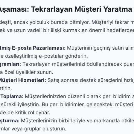
Aşaması: Tekrarlayan Müşteri Yaratma
leşti, ancak yolculuk burada bitmiyor. Müşteriyi tekrar 
k ve uzun vadeli bir ilişki kurmak en önemli hedeflerden 
rilmiş E-posta Pazarlaması:
Müşterinin geçmiş satın alıml
re özelleştirilmiş e-postalar gönderin.
ramları:
Tekrarlayan müşterilerinizi ödüllendirecek puan
ya özel üyelikler sunun.
şteri Hizmetleri:
Satış sonrası destek süreçlerini hızlı
tirin.
m Toplama:
Müşterilerinizden düzenli olarak geri bildirim 
 sürekli iyileştirin. Bu geri bildirimler, gelecekteki müşteri
e de kritik rol oynar.
uşturma:
Müşterilerinizin birbirleriyle ve markanızla etki
rmlar veya gruplar oluşturun.