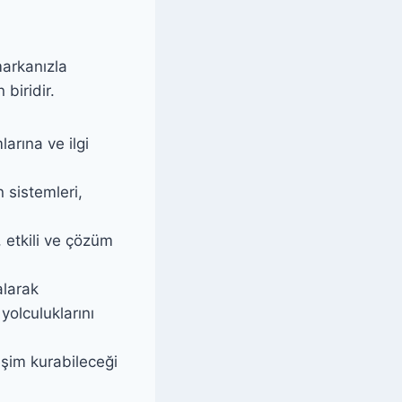
markanızla
biridir.
arına ve ilgi
 sistemleri,
, etkili ve çözüm
alarak
 yolculuklarını
leşim kurabileceği