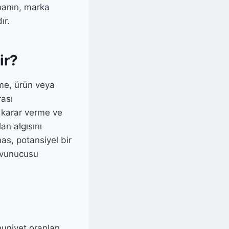
rmanın, marka
ır.
ir?
nme, ürün veya
rası
, karar verme ve
an algısını
mas, potansiyel bir
savunucusu
niyet oranları