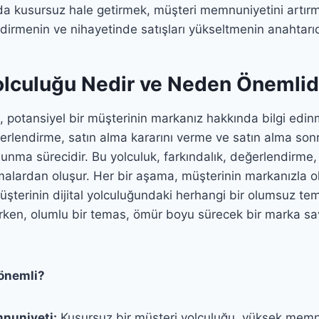
arda kusursuz hale getirmek, müşteri memnuniyetini artı
dirmenin ve nihayetinde satışları yükseltmenin anahtarıd
olculuğu Nedir ve Neden Önemlid
, potansiyel bir müşterinin markanız hakkında bilgi edi
ğerlendirme, satın alma kararını verme ve satın alma son
lunma sürecidir. Bu yolculuk, farkındalık, değerlendirme
alardan oluşur. Her bir aşama, müşterinin markanızla ol
 müşterinin dijital yolculuğundaki herhangi bir olumsuz te
lirken, olumlu bir temas, ömür boyu sürecek bir marka 
önemli?
nuniyeti:
Kusursuz bir müşteri yolculuğu, yüksek memnu