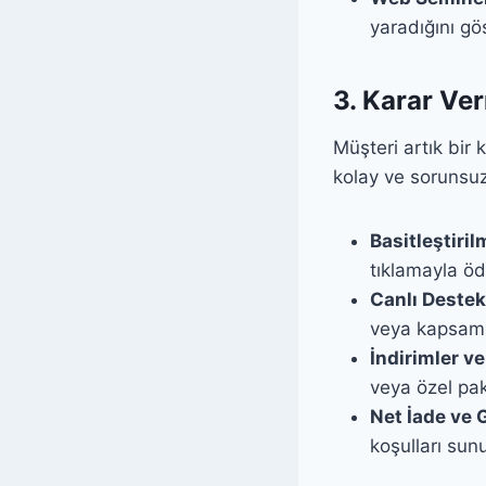
yaradığını gö
3. Karar Ve
Müşteri artık bir
kolay ve sorunsuz
Basitleştiri
tıklamayla öd
Canlı Destek
veya kapsaml
İndirimler ve
veya özel pak
Net İade ve G
koşulları sun