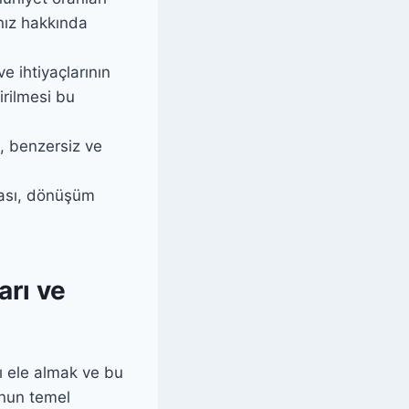
nız hakkında
ve ihtiyaçlarının
irilmesi bu
i, benzersiz ve
ması, dönüşüm
arı ve
rı ele almak ve bu
ğunun temel