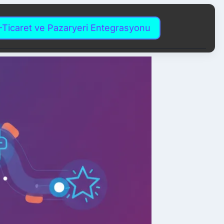
-Ticaret ve Pazaryeri Entegrasyonu