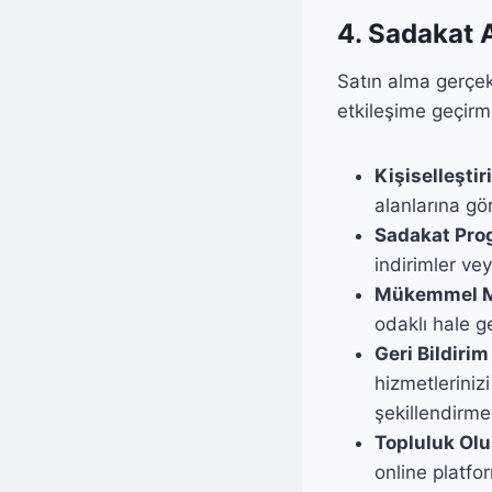
4. Sadakat 
Satın alma gerçek
etkileşime geçirme
Kişiselleşti
alanlarına gö
Sadakat Prog
indirimler ve
Mükemmel Mü
odaklı hale ge
Geri Bildiri
hizmetlerinizi
şekillendirmed
Topluluk Ol
online platfo