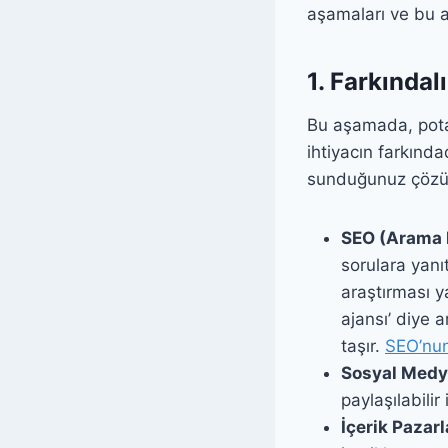
aşamaları ve bu a
1. Farkında
Bu aşamada, potan
ihtiyacın farkın
sunduğunuz çözüml
SEO (Arama 
sorulara yanıt
araştırması ya
ajansı’ diye 
taşır.
SEO’nun
Sosyal Medy
paylaşılabilir 
İçerik Pazar