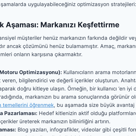
şamalarda uygulayabileceğiniz optimizasyon stratejileri
lık Aşaması: Markanızı Keşfettirme
siyel müşteriler henüz markanızın farkında değildir veya
dadır ancak çözümünü henüz bulamamıştır. Amaç, markanı
eri onların karşısına çıkarmaktır.
Motoru Optimizasyonu):
Kullanıcıların arama motorlar
 veren, bilgilendirici ve değerli içerikler oluşturun. Anah
parak doğru kitleye ulaşın. Örneğin, bir kullanıcı ‘en iyi 
aradığında, markanızın bu arama sonuçlarında görünür ol
 temellerini öğrenmek
, bu aşamada size büyük avantaj 
a Pazarlaması:
Hedef kitlenizin aktif olduğu platformlard
içerikler üreterek markanızın bilinirliğini artırın.
laması:
Blog yazıları, infografikler, videolar gibi çeşitli f