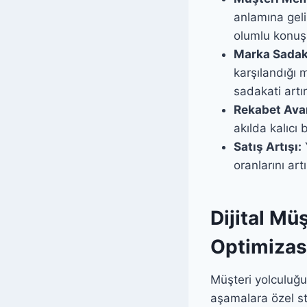
anlamına gel
olumlu konuş
Marka Sadak
karşılandığı m
sadakati artırı
Rekabet Avan
akılda kalıcı
Satış Artışı:
oranlarını art
Dijital Mü
Optimizasy
Müşteri yolculuğu
aşamalara özel str