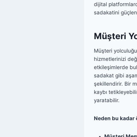
dijital platforml
sadakatini güçlen
Müşteri Y
Müşteri yolculuğu
hizmetlerinizi de
etkileşimlerde bu
sadakat gibi aşam
şekillendirir. Bir
kaybı tetikleyebi
yaratabilir.
Neden bu kadar 
Müşteri Mem