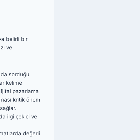
:
 belirli bir
zı ve
ında sorduğu
tar kelime
dijital pazarlama
ması kritik önem
sağlar.
a ilgi çekici ve
ormatlarda değerli