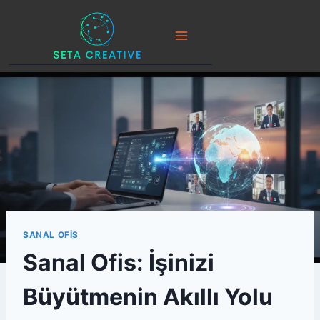
Skip
to
content
SANAL OFIS
Sanal Ofis: İşinizi
Büyütmenin Akıllı Yolu