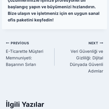
çözümlerimizle işinize profesyonel bir
başlangıç yapın ve büyümenizi hızlandırın.
Bize ulaşın ve işletmeniz için en uygun sanal
ofis paketini keşfedin!
Yazı
PREVIOUS
NEXT
E-Ticarette Müşteri
Veri Güvenliği ve
gezinmesi
Memnuniyeti:
Gizliliği: Dijital
Başarının Sırları
Dünyada Güvenli
Adımlar
İlgili Yazılar