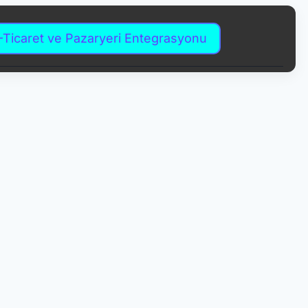
-Ticaret ve Pazaryeri Entegrasyonu