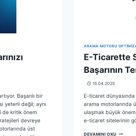
ARAMA MOTORU OPTIMIZ
arınızı
E-Ticarette S
Başarının Te
15.04.2025
ıyor. Başarılı bir
E-ticaret dünyasında 
 yeterli değil; aynı
arama motorlarında üs
i de kritik önem
ulaşmak büyük önem 
ratejileri devreye
e-ticaret sitelerinin
otorlarında üst
E-
DEVAMINI OKU