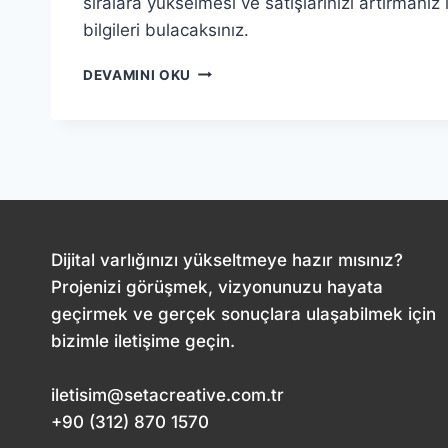
sıralara yükselmesi ve satışlarınızı artırmanız
bilgileri bulacaksınız.
ETKILI
DEVAMINI OKU
E-
TICARET
SEO:
SATIŞLARINIZI
ARTIRMANIN
YOLLARI
Dijital varlığınızı yükseltmeye hazır mısınız?
Projenizi görüşmek, vizyonunuzu hayata
geçirmek ve gerçek sonuçlara ulaşabilmek için
bizimle iletişime geçin.
iletisim@setacreative.com.tr
+90 (312) 870 1570