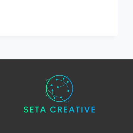
TE
ILERI:
IN
RI