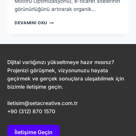
Motoru Optimizasyonu), e-ticaret sitelerinin
görünürlüğünü artırarak organik…
E-
DEVAMINI OKU
TICARETTE
SEO
STRATEJILERI:
DIJITAL
BAŞARININ
TEMEL
Dijital varlığınızı yükseltmeye hazır mısınız?
ANAHTARI
Projenizi görüşmek, vizyonunuzu hayata
geçirmek ve gerçek sonuçlara ulaşabilmek için
bizimle iletişime geçin.
iletisim@setacreative.com.tr
+90 (312) 870 1570
İletişime Geçin