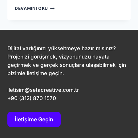
E-
DEVAMINI OKU
TICARETTE
SEO
STRATEJILERI:
DIJITAL
BAŞARININ
TEMEL
Dijital varlığınızı yükseltmeye hazır mısınız?
ANAHTARI
Projenizi görüşmek, vizyonunuzu hayata
geçirmek ve gerçek sonuçlara ulaşabilmek için
bizimle iletişime geçin.
iletisim@setacreative.com.tr
+90 (312) 870 1570
İletişime Geçin