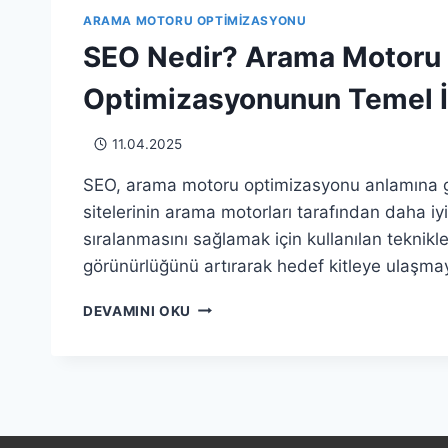
ARAMA MOTORU OPTIMIZASYONU
SEO Nedir? Arama Motoru
Optimizasyonunun Temel İl
11.04.2025
SEO, arama motoru optimizasyonu anlamına g
sitelerinin arama motorları tarafından daha iyi
sıralanmasını sağlamak için kullanılan teknikleri
görünürlüğünü artırarak hedef kitleye ulaşmayı 
SEO
DEVAMINI OKU
NEDIR?
ARAMA
MOTORU
OPTIMIZASYONUNUN
TEMEL
İLKELERI