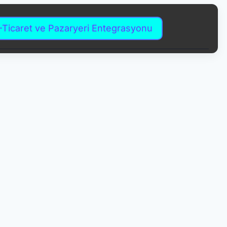
-Ticaret ve Pazaryeri Entegrasyonu