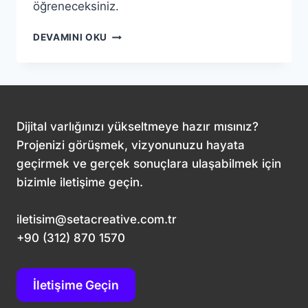
öğreneceksiniz.
WEB
DEVAMINI OKU
SITESI
İÇIN
SSL
SERTIFIKASI:
GÜVENLIK
VE
Dijital varlığınızı yükseltmeye hazır mısınız?
SEO’NUN
Projenizi görüşmek, vizyonunuzu hayata
KILIT
geçirmek ve gerçek sonuçlara ulaşabilmek için
TAŞI
bizimle iletişime geçin.
iletisim@setacreative.com.tr
+90 (312) 870 1570
İletişime Geçin