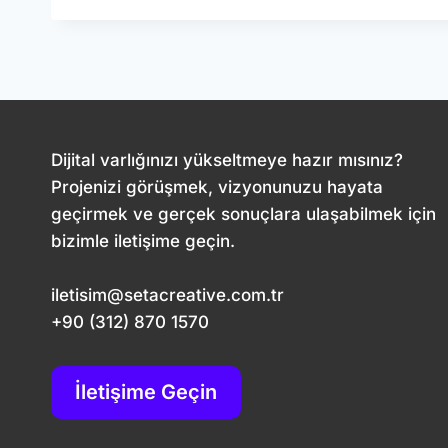
SITESI
SEO
CHECKLIST’I:
50
MADDEDE
GOOGLE’DA
ÜST
Dijital varlığınızı yükseltmeye hazır mısınız?
SIRALARA
ÇIKIN
Projenizi görüşmek, vizyonunuzu hayata
geçirmek ve gerçek sonuçlara ulaşabilmek için
bizimle iletişime geçin.
iletisim@setacreative.com.tr
+90 (312) 870 1570
İletişime Geçin