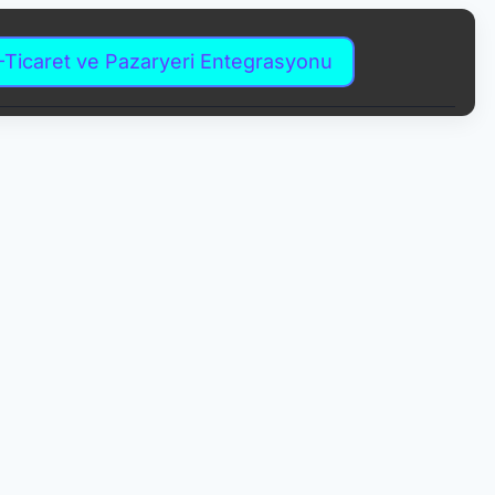
-Ticaret ve Pazaryeri Entegrasyonu