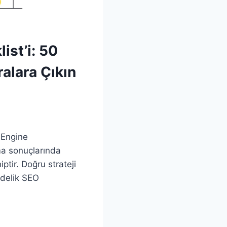
ist’i: 50
alara Çıkın
 Engine
ama sonuçlarında
tir. Doğru strateji
delik SEO