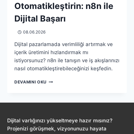
Otomatikleştirin: n8n ile
Dijital Başarı
08.06.2026
Dijital pazarlamada verimliliği artırmak ve
içerik üretimini hızlandırmak mı
istiyorsunuz? n8n ile tanışın ve iş akışlarınızı
nasıl otomatikleştirebileceğinizi keşfedin.
İÇERIK
DEVAMINI OKU
ÜRETIM
SÜREÇLERINIZI
OTOMATIKLEŞTIRIN:
N8N
ILE
DIJITAL
Dijital varlığınızı yükseltmeye hazır mısınız?
BAŞARI
Projenizi görüşmek, vizyonunuzu hayata