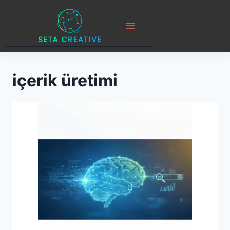
Skip
to
content
içerik üretimi