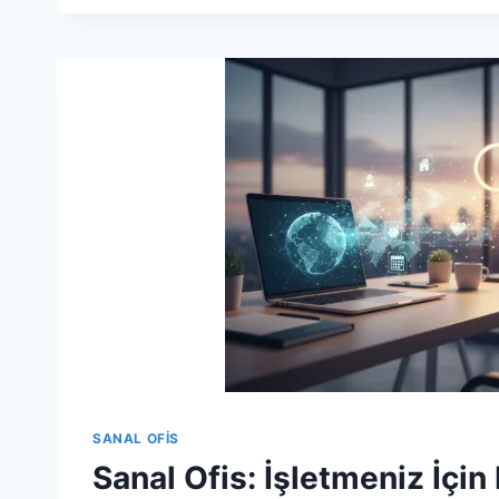
İŞLETMENIZI
DIJITAL
ÇAĞA
TAŞIMANIN
EN
AKILLI
YOLU
SANAL OFIS
Sanal Ofis: İşletmeniz İçin