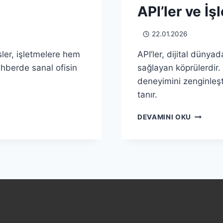
API’ler ve İş
22.01.2026
sler, işletmelere hem
API’ler, dijital dünyad
ehberde sanal ofisin
sağlayan köprülerdir. 
deneyimini zenginleşti
tanır.
DIJITAL
DEVAMINI OKU
DÖNÜŞ
GIZLI
KAHRAM
API’LER
VE
İŞLETME
ETKILERI