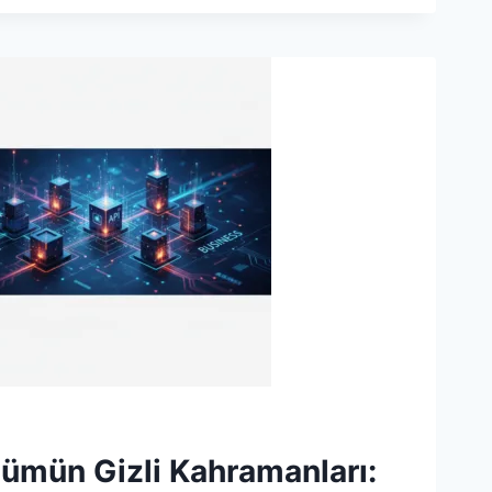
NIZ
IK
şümün Gizli Kahramanları: