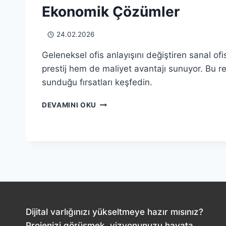
Ekonomik Çözümler
24.02.2026
Geleneksel ofis anlayışını değiştiren sanal ofi
prestij hem de maliyet avantajı sunuyor. Bu r
sunduğu fırsatları keşfedin.
SANAL
DEVAMINI OKU
OFIS:
İŞLETMENIZ
İÇIN
ESNEK
VE
EKONOMIK
ÇÖZÜMLER
Dijital varlığınızı yükseltmeye hazır mısınız?
Projenizi görüşmek, vizyonunuzu hayata