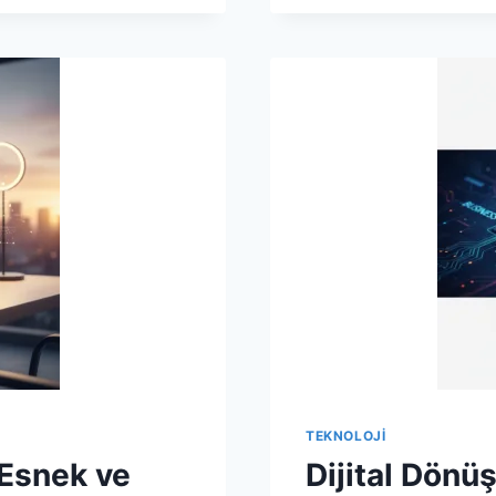
İŞLETME
İÇIN
ESNEK
VE
EKONOM
ÇÖZÜM
TEKNOLOJI
 Esnek ve
Dijital Dönü