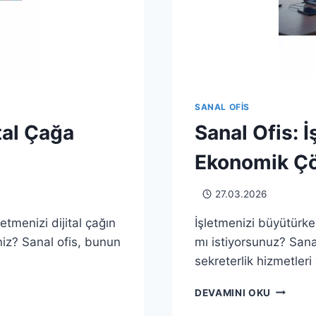
SANAL OFIS
ital Çağa
Sanal Ofis: 
Ekonomik Ç
27.03.2026
etmenizi dijital çağın
İşletmenizi büyütürk
iniz? Sanal ofis, bunun
mı istiyorsunuz? Sana
sekreterlik hizmetleri
SANAL
DEVAMINI OKU
OFIS: