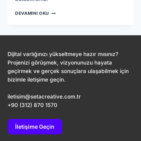
E-
DEVAMINI OKU
TICARETTE
BAŞARININ
SIRLARI:
MÜŞTERI
YOLCULUĞUNU
OPTIMIZE
Dijital varlığınızı yükseltmeye hazır mısınız?
EDIN
Projenizi görüşmek, vizyonunuzu hayata
geçirmek ve gerçek sonuçlara ulaşabilmek için
bizimle iletişime geçin.
iletisim@setacreative.com.tr
+90 (312) 870 1570
İletişime Geçin