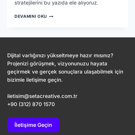
stratejilerini bu yazıda ele alıyoruz.
MARKA
DEVAMINI OKU
İTIBARINI
DIJITALDE
YÖNETME
SANATI:
SETA
CREATIVE
Dijital varlığınızı yükseltmeye hazır mısınız?
İPUÇLARI
Projenizi görüşmek, vizyonunuzu hayata
geçirmek ve gerçek sonuçlara ulaşabilmek için
bizimle iletişime geçin.
iletisim@setacreative.com.tr
+90 (312) 870 1570
İletişime Geçin