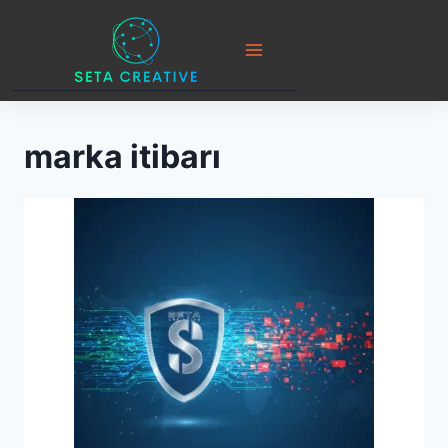
Skip
to
content
marka itibarı