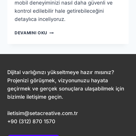
mobil deneyiminizi nasıl daha güvenli ve
kontrol edilebilir hale getirebileceğini
detaylıca inceliyoruz.
MIKRO
DEVAMINI OKU
İZINLER:
UYGULAMA
İZINLERINI
YÖNETMENIN
YENI
YOLU
Dijital varlığınızı yükseltmeye hazır mısınız?
Projenizi görüşmek, vizyonunuzu hayata
geçirmek ve gerçek sonuçlara ulaşabilmek için
bizimle iletişime geçin.
iletisim@setacreative.com.tr
+90 (312) 870 1570