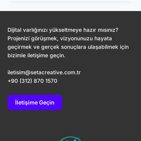
ARAMA
MOTORU
OPTIMIZASYONUNUN
TEMEL
İLKELERI
Dijital varlığınızı yükseltmeye hazır mısınız?
Projenizi görüşmek, vizyonunuzu hayata
geçirmek ve gerçek sonuçlara ulaşabilmek için
bizimle iletişime geçin.
iletisim@setacreative.com.tr
+90 (312) 870 1570
İletişime Geçin