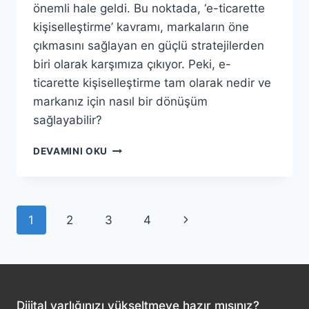
önemli hale geldi. Bu noktada, ‘e-ticarette
kişiselleştirme’ kavramı, markaların öne
çıkmasını sağlayan en güçlü stratejilerden
biri olarak karşımıza çıkıyor. Peki, e-
ticarette kişiselleştirme tam olarak nedir ve
markanız için nasıl bir dönüşüm
sağlayabilir?
E-
DEVAMINI OKU
TICARETTE
KIŞISELLEŞTIRME:
MÜŞTERI
DENEYIMINI
Page
Next
1
2
3
4
DÖNÜŞTÜRMENIN
ANAHTARI
navigation
Page
Dijital varlığınızı yükseltmeye hazır mısınız?