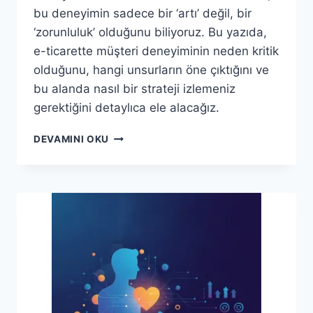
bu deneyimin sadece bir ‘artı’ değil, bir
‘zorunluluk’ olduğunu biliyoruz. Bu yazıda,
e-ticarette müşteri deneyiminin neden kritik
olduğunu, hangi unsurların öne çıktığını ve
bu alanda nasıl bir strateji izlemeniz
gerektiğini detaylıca ele alacağız.
E-
DEVAMINI OKU
TICARETTE
MÜŞTERI
DENEYIMI:
BAŞARININ
ANAHTARI
SETA
CREATIVE
ILE