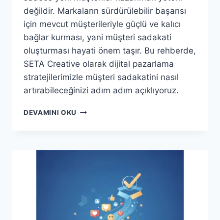
değildir. Markaların sürdürülebilir başarısı
için mevcut müşterileriyle güçlü ve kalıcı
bağlar kurması, yani müşteri sadakati
oluşturması hayati önem taşır. Bu rehberde,
SETA Creative olarak dijital pazarlama
stratejilerimizle müşteri sadakatini nasıl
artırabileceğinizi adım adım açıklıyoruz.
MÜŞTERI
DEVAMINI OKU
SADAKATI
OLUŞTURMA:
DIJITALDE
KALICI
BAĞLAR
KURMA
REHBERI