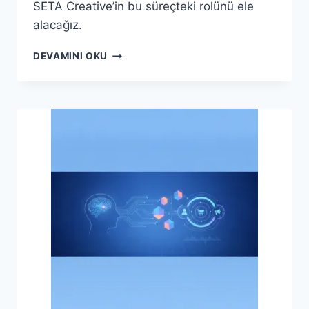
SETA Creative’in bu süreçteki rolünü ele
alacağız.
E-
DEVAMINI OKU
TICARETTE
BAŞARININ
SIRRI:
MÜŞTERI
DENEYIMINI
KIŞISELLEŞTIRME