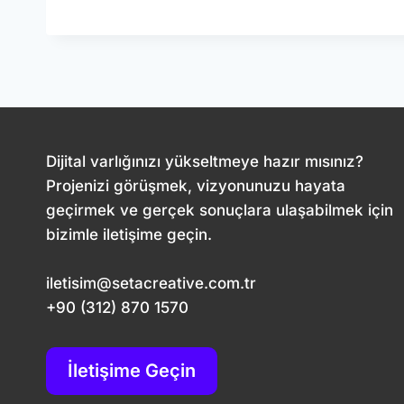
MÜŞTERI
DENEYIMINI
DÖNÜŞTÜRMENIN
YENI
YOLU
Dijital varlığınızı yükseltmeye hazır mısınız?
Projenizi görüşmek, vizyonunuzu hayata
geçirmek ve gerçek sonuçlara ulaşabilmek için
bizimle iletişime geçin.
iletisim@setacreative.com.tr
+90 (312) 870 1570
İletişime Geçin