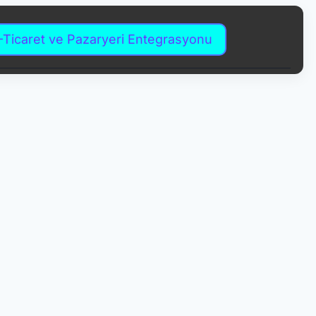
-Ticaret ve Pazaryeri Entegrasyonu