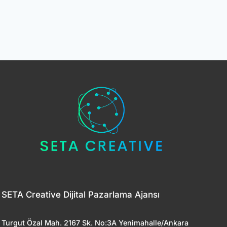
SETA Creative Dijital Pazarlama Ajansı
Turgut Özal Mah. 2167 Sk. No:3A Yenimahalle/Ankara