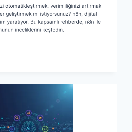
i otomatikleştirmek, verimliliğinizi artırmak
ler geliştirmek mi istiyorsunuz? n8n, dijital
m yaratıyor. Bu kapsamlı rehberde, n8n ile
nun inceliklerini keşfedin.
AMA
SYONUNU
YIN