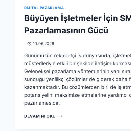
DIJITAL PAZARLAMA
Büyüyen İşletmeler İçin S
Pazarlamasının Gücü
10.06.2026
Günümüzün rekabetçi iş dünyasında, işletmel
müşterileriyle etkili bir şekilde iletişim kurma
Geleneksel pazarlama yöntemlerinin yanı sıra, 
sunduğu yenilikçi çözümler de giderek daha 
kazanmaktadır. Bu çözümlerden biri de işlet
potansiyelini maksimize etmelerine yardımcı
pazarlamasıdır.
BÜYÜYEN
DEVAMINI OKU
İŞLETMELER
İÇIN