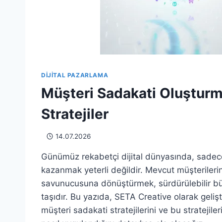
DIJITAL PAZARLAMA
Müşteri Sadakati Oluşturma
Stratejiler
14.07.2026
Günümüz rekabetçi dijital dünyasında, sadece
kazanmak yeterli değildir. Mevcut müşterilerin
savunucusuna dönüştürmek, sürdürülebilir b
taşıdır. Bu yazıda, SETA Creative olarak gelişti
müşteri sadakati stratejilerini ve bu stratejiler