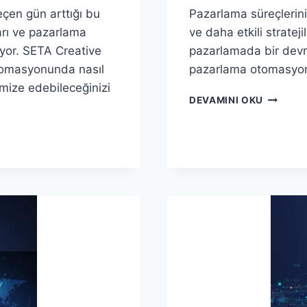
çen gün arttığı bu
Pazarlama süreçleriniz
ları ve pazarlama
ve daha etkili strateji
ıyor. SETA Creative
pazarlamada bir devri
otomasyonunda nasıl
pazarlama otomasyonu
timize edebileceğinizi
N8N
DEVAMINI OKU
ILE
PAZARL
OTOMA
YENIDEN
TANIMLA