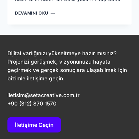
WEB
DEVAMINI OKU
SITESI
YÜKLEME
HIZINI
ARTIRMA:
SEO
VE
Dijital varlığınızı yükseltmeye hazır mısınız?
KULLANICI
Projenizi görüşmek, vizyonunuzu hayata
DENEYIMI
geçirmek ve gerçek sonuçlara ulaşabilmek için
İÇIN
İPUÇLARI
bizimle iletişime geçin.
iletisim@setacreative.com.tr
+90 (312) 870 1570
İletişime Geçin