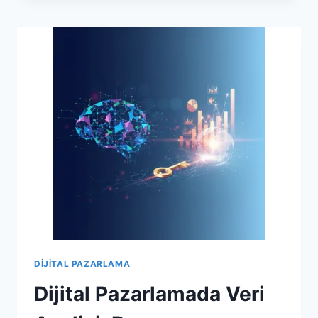
PAZARLAMADA
BAŞARIYI
ÖLÇME
DIJITAL PAZARLAMA
Dijital Pazarlamada Veri