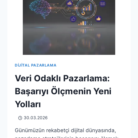
DIJITAL PAZARLAMA
Veri Odaklı Pazarlama:
Başarıyı Ölçmenin Yeni
Yolları
30.03.2026
Günümüzün rekabetçi dijital dünyasında,