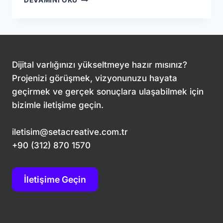
DEVAMINI OKU
PAZARLAMADA
SES
GETIRMENIN
YOLLARI:
PODCASTLERIN
GÜCÜ
Dijital varlığınızı yükseltmeye hazır mısınız?
Projenizi görüşmek, vizyonunuzu hayata
geçirmek ve gerçek sonuçlara ulaşabilmek için
bizimle iletişime geçin.
iletisim@setacreative.com.tr
+90 (312) 870 1570
İletişime Geçin