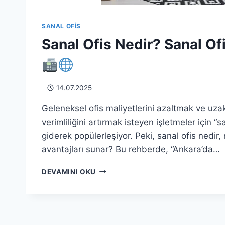
SANAL OFIS
Sanal Ofis Nedir? Sanal Ofi
14.07.2025
Geleneksel ofis maliyetlerini azaltmak ve uza
verimliliğini artırmak isteyen işletmeler için “s
giderek popülerleşiyor. Peki, sanal ofis nedir, 
avantajları sunar? Bu rehberde, “Ankara’da…
SANAL
DEVAMINI OKU
OFIS
NEDIR?
SANAL
OFIS
AVANTAJLARI