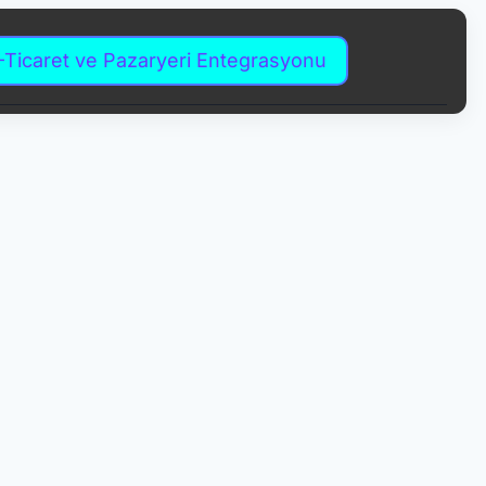
-Ticaret ve Pazaryeri Entegrasyonu