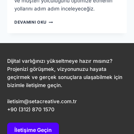
ve müşteri yolculuğunu optimize etmenin
yollarını adım adım inceleyeceğiz.
E-
DEVAMINI OKU
TICARETTE
BAŞARININ
SIRLARI:
MÜŞTERI
YOLCULUĞUNU
OPTIMIZE
Dijital varlığınızı yükseltmeye hazır mısınız?
EDIN
Projenizi görüşmek, vizyonunuzu hayata
geçirmek ve gerçek sonuçlara ulaşabilmek için
bizimle iletişime geçin.
iletisim@setacreative.com.tr
+90 (312) 870 1570
İletişime Geçin