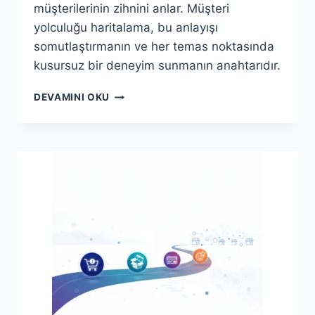
müşterilerinin zihnini anlar. Müşteri
yolculuğu haritalama, bu anlayışı
somutlaştırmanın ve her temas noktasında
kusursuz bir deneyim sunmanın anahtarıdır.
E-
DEVAMINI OKU
TICARETTE
MÜŞTERI
YOLCULUĞU
HARITALAMA:
BAŞARIYI
GARANTILEYIN