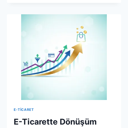
ETKILI
E-
TICARET
STOK
YÖNETIMI
REHBERI
E-TICARET
E-Ticarette Dönüşüm