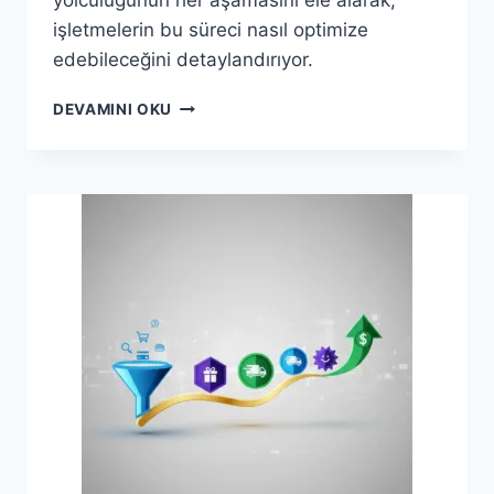
işletmelerin bu süreci nasıl optimize
edebileceğini detaylandırıyor.
E-
DEVAMINI OKU
TICARETTE
BAŞARININ
SIRRI:
MÜŞTERI
YOLCULUĞUNU
ANLAMAK