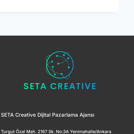
E
:
CI
I
I
SETA Creative Dijital Pazarlama Ajansı
Turgut Özal Mah. 2167 Sk. No:3A Yenimahalle/Ankara