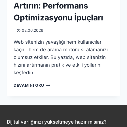
Artırın: Performans
Optimizasyonu İpuçları
02.06.2026
Web sitenizin yavaşlığı hem kullanıcıları
kaçırır hem de arama motoru sıralamanızı
olumsuz etkiler. Bu yazıda, web sitenizin
hızını artırmanın pratik ve etkili yollarını
keşfedin.
WEB
DEVAMINI OKU
SITENIZIN
HIZINI
ARTIRIN:
PERFORMANS
OPTIMIZASYONU
İPUÇLARI
Dijital varlığınızı yükseltmeye hazır mısınız?