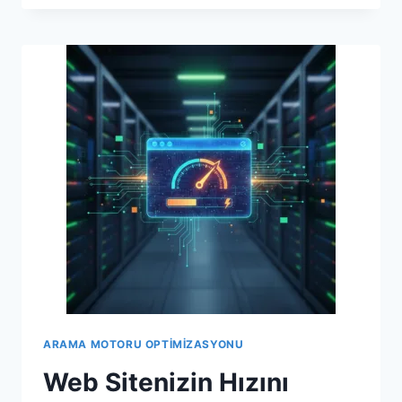
HIZLANDIRMA:
KULLANICI
DENEYIMI
VE
SEO’NUN
ANAHTARI
ARAMA MOTORU OPTIMIZASYONU
Web Sitenizin Hızını