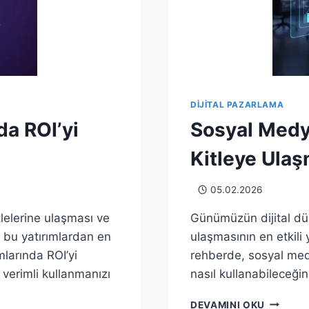
DIJITAL PAZARLAMA
a ROI’yi
Sosyal Medy
Kitleye Ulaş
05.02.2026
lelerine ulaşması ve
Günümüzün dijital dün
, bu yatırımlardan en
ulaşmasının en etkili 
larında ROI’yi
rehberde, sosyal med
 verimli kullanmanızı
nasıl kullanabileceğin
SOSYAL
DEVAMINI OKU