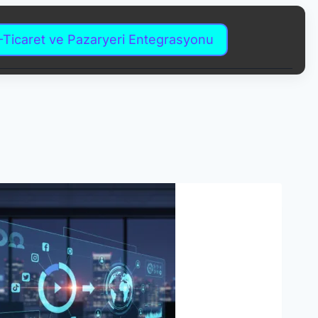
-Ticaret ve Pazaryeri Entegrasyonu