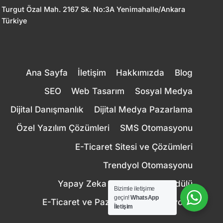
Turgut Özal Mah. 2167 Sk. No:3A Yenimahalle/Ankara
Türkiye
Ana Sayfa
İletişim
Hakkımızda
Blog
SEO
Web Tasarım
Sosyal Medya
Dijital Danışmanlık
Dijital Medya Pazarlama
Özel Yazılım Çözümleri
SMS Otomasyonu
E-Ticaret Sitesi ve Çözümleri
Trendyol Otomasyonu
Yapay Zeka Canlı Destek Modülü
Bizimle iletişime
geçin!
WhatsApp
E-Ticaret ve Pazaryeri Entegrasyonu
İletişim