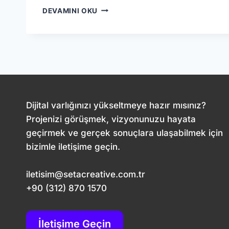
SOSYAL
DEVAMINI OKU
MEDYA
REKLAMLARINDA
ROI’YI
ARTIRMA
YOLLARI
Dijital varlığınızı yükseltmeye hazır mısınız?
Projenizi görüşmek, vizyonunuzu hayata
geçirmek ve gerçek sonuçlara ulaşabilmek için
bizimle iletişime geçin.
iletisim@setacreative.com.tr
+90 (312) 870 1570
İletişime Geçin