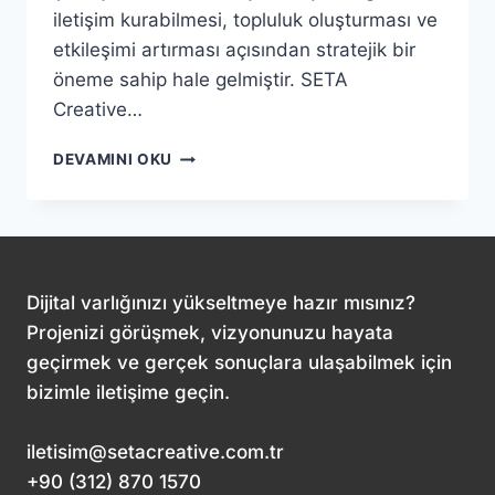
iletişim kurabilmesi, topluluk oluşturması ve
etkileşimi artırması açısından stratejik bir
öneme sahip hale gelmiştir. SETA
Creative…
SOSYAL
DEVAMINI OKU
MEDYA
PAZARLAMASI:
DIJITAL
DÜNYADA
MARKA
BAŞARISININ
Dijital varlığınızı yükseltmeye hazır mısınız?
ANAHTARI
Projenizi görüşmek, vizyonunuzu hayata
geçirmek ve gerçek sonuçlara ulaşabilmek için
bizimle iletişime geçin.
iletisim@setacreative.com.tr
+90 (312) 870 1570