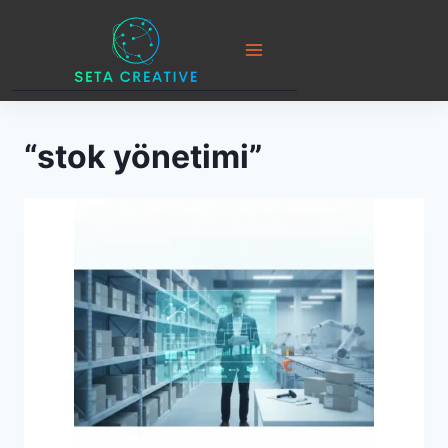
Skip
to
content
“stok yönetimi”