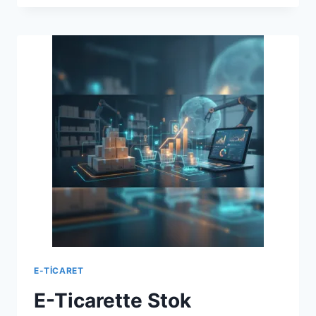
ETKILI
E-
TICARET
STOK
YÖNETIMI
REHBERI
E-TICARET
E-Ticarette Stok