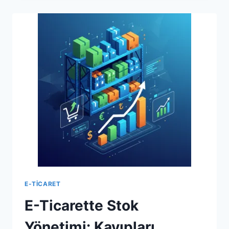
YÖNETIMI:
KAYIPLARI
ÖNLEME
VE
KÂRI
ARTIRMA
TAKTIKLERI
E-TICARET
E-Ticarette Stok
Yönetimi: Kayıpları