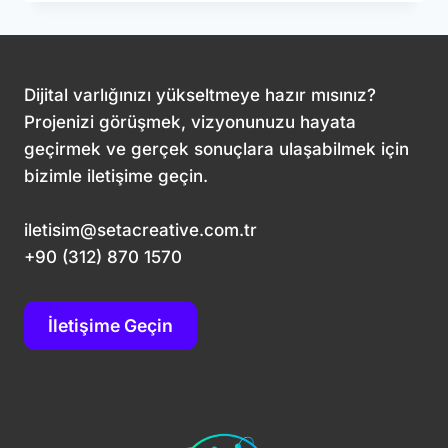
ARAMA
MOTORU
OPTIMIZASYONUNUN
TEMEL
İLKELERI
Dijital varlığınızı yükseltmeye hazır mısınız?
Projenizi görüşmek, vizyonunuzu hayata
geçirmek ve gerçek sonuçlara ulaşabilmek için
bizimle iletişime geçin.
iletisim@setacreative.com.tr
+90 (312) 870 1570
İletişime Geçin