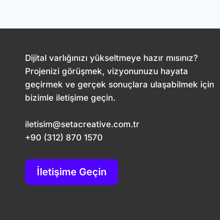
SETA
CREATIVE
SMS
OTOMASYON
HIZMETI
Dijital varlığınızı yükseltmeye hazır mısınız?
Projenizi görüşmek, vizyonunuzu hayata
geçirmek ve gerçek sonuçlara ulaşabilmek için
bizimle iletişime geçin.
iletisim@setacreative.com.tr
+90 (312) 870 1570
İletişime Geçin