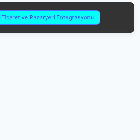
-Ticaret ve Pazaryeri Entegrasyonu