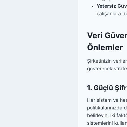
Yetersiz Güve
çalışanlara dü
Veri Güven
Önlemler
Şirketinizin veril
gösterecek stratej
1. Güçlü Şif
Her sistem ve hes
politikalarınızda d
belirleyin. İki fa
sistemlerini kulla