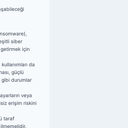
laşabileceği
ransomware),
şitli siber
 getirmek için
e kullanımları da
lması, güçlü
 gibi durumlar
ayarların veya
iz erişim riskini
ü taraf
ilmemelidir.