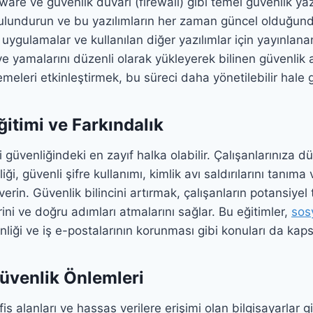
ware ve güvenlik duvarı (firewall) gibi temel güvenlik yazı
bulundurun ve bu yazılımların her zaman güncel olduğun
, uygulamalar ve kullanılan diğer yazılımlar için yayınlan
e yamalarını düzenli olarak yükleyerek bilinen güvenlik a
eleri etkinleştirmek, bu süreci daha yönetilebilir hale ge
ğitimi ve Farkındalık
i güvenliğindeki en zayıf halka olabilir. Çalışanlarınıza d
iliği, güvenli şifre kullanımı, kimlik avı saldırılarını tanım
erin. Güvenlik bilincini artırmak, çalışanların potansiyel 
ini ve doğru adımları atmalarını sağlar. Bu eğitimler,
sos
liği ve iş e-postalarının korunması gibi konuları da kaps
Güvenlik Önlemleri
is alanları ve hassas verilere erişimi olan bilgisayarlar gi