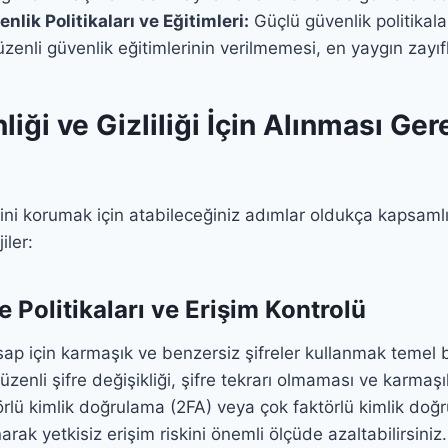
nlik Politikaları ve Eğitimleri:
Güçlü güvenlik politikal
zenli güvenlik eğitimlerinin verilmemesi, en yaygın zayıflı
liği ve Gizliliği İçin Alınması Ge
erini korumak için atabileceğiniz adımlar oldukça kapsamlıd
iler:
re Politikaları ve Erişim Kontrolü
ap için karmaşık ve benzersiz şifreler kullanmak temel bi
üzenli şifre değişikliği, şifre tekrarı olmaması ve karmaşık
ktörlü kimlik doğrulama (2FA) veya çok faktörlü kimlik do
narak yetkisiz erişim riskini önemli ölçüde azaltabilirsini