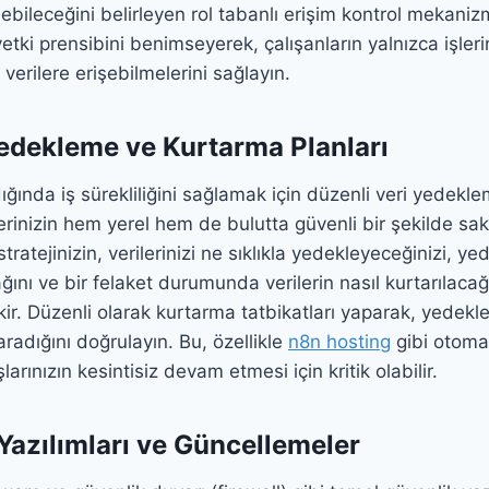
şebileceğini belirleyen rol tabanlı erişim kontrol mekani
etki prensibini benimseyerek, çalışanların yalnızca işler
 verilere erişebilmelerini sağlayın.
Yedekleme ve Kurtarma Planları
ığında iş sürekliliğini sağlamak için düzenli veri yedekl
erinizin hem yerel hem de bulutta güvenli bir şekilde s
ratejinizin, verilerinizi ne sıklıkla yedekleyeceğinizi, y
nı ve bir felaket durumunda verilerin nasıl kurtarılacağı
ir. Düzenli olarak kurtarma tatbikatları yaparak, yedek
yaradığını doğrulayın. Bu, özellikle
n8n hosting
gibi otoma
şlarınızın kesintisiz devam etmesi için kritik olabilir.
 Yazılımları ve Güncellemeler