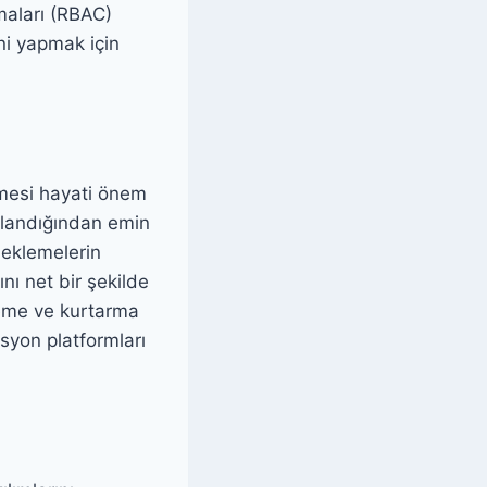
zmaları (RBAC)
ini yapmak için
emesi hayati önem
aklandığından emin
edeklemelerin
nı net bir şekilde
leme ve kurtarma
syon platformları