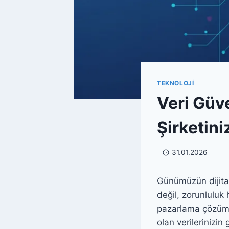
TEKNOLOJI
Veri Güve
Şirketini
31.01.2026
Günümüzün dijitall
değil, zorunluluk h
pazarlama çözümler
olan verilerinizi