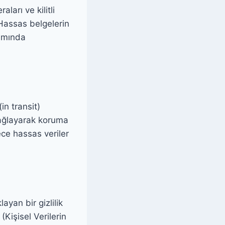
ları ve kilitli
 Hassas belgelerin
samında
in transit)
 sağlayarak koruma
rece hassas veriler
ayan bir gizlilik
(Kişisel Verilerin