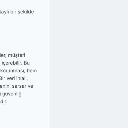
aylı bir şekilde
iler, müşteri
i içerebilir. Bu
şı korunması, hem
 veri ihlali,
nini sarsar ve
i güvenliği
dır.