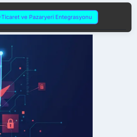
-Ticaret ve Pazaryeri Entegrasyonu