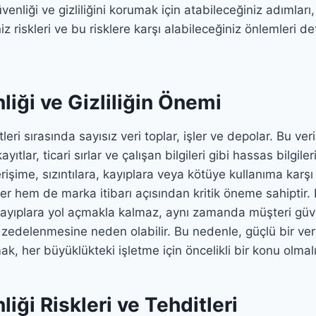
üvenliği ve gizliliğini korumak için atabileceğiniz adımları,
iz riskleri ve bu risklere karşı alabileceğiniz önlemleri det
liği ve Gizliliğin Önemi
tleri sırasında sayısız veri toplar, işler ve depolar. Bu ver
kayıtlar, ticari sırlar ve çalışan bilgileri gibi hassas bilgiler
 erişime, sızıntılara, kayıplara veya kötüye kullanıma kar
r hem de marka itibarı açısından kritik öneme sahiptir. Bir
ayıplara yol açmakla kalmaz, aynı zamanda müşteri güve
r zedelenmesine neden olabilir. Bu nedenle, güçlü bir ver
mak, her büyüklükteki işletme için öncelikli bir konu olmalı
liği Riskleri ve Tehditleri