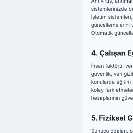
Antivirüs, antimal
sistemlerinizde 
İşletim sistemleri
güncellemelerini v
Otomatik güncellem
4. Çalışan E
İnsan faktörü, ver
güvenlik, veri gizl
konularda eğitim v
kolay fark etmeler
hesaplarının güven
5. Fiziksel 
Sunucu odaları, of