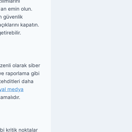
lımlarını
dan emin olun.
an güvenlik
çıklarını kapatın.
tirebilir.
üzenli olarak siber
a ve raporlama gibi
tehditleri daha
yal medya
amalıdır.
bi kritik noktalar