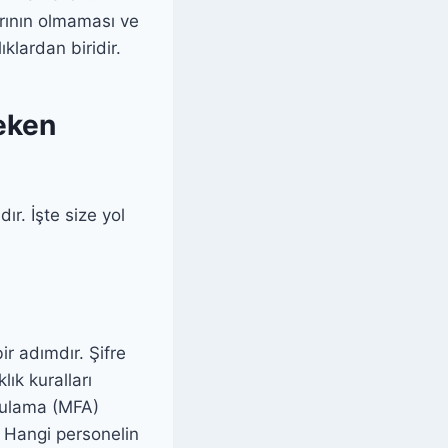
arının olmaması ve
klardan biridir.
reken
ır. İşte size yol
r adımdır. Şifre
lık kuralları
ğrulama (MFA)
z. Hangi personelin