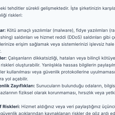
eki tehditler sürekli gelişmektedir. İşte şirketinizin karşı
iği riskleri:
ar:
Kötü amaçlı yazılımlar (malware), fidye yazılımları (
ishing) saldırıları ve hizmet reddi (DDoS) saldırıları gibi çe
rilerinize erişim sağlamak veya sistemlerinizi işlevsiz hale
.
ler:
Çalışanların dikkatsizliği, hataları veya bilinçli kötüy
 riskleri oluşturabilir. Yanlışlıkla hassas bilgilerin paylaşı
ler kullanılması veya güvenlik protokollerine uyulmaması
a yol açabilir.
nlik Zayıflıkları:
Sunucuların bulunduğu odaların, bilgis
zlarının fiziksel olarak korunmaması, hırsızlık veya yetkis
 Riskleri:
Hizmet aldığınız veya veri paylaştığınız üçünc
n güvenlik açıklarından kaynaklanan riskler de göz ardı ed