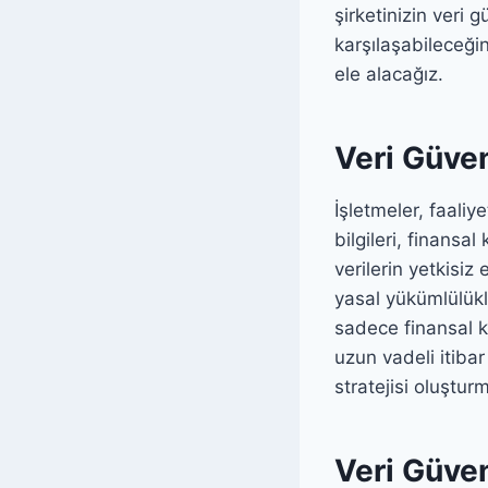
şirketinizin veri g
karşılaşabileceğin
ele alacağız.
Veri Güven
İşletmeler, faaliye
bilgileri, finansal 
verilerin yetkisiz
yasal yükümlülükle
sadece finansal k
uzun vadeli itiba
stratejisi oluştur
Veri Güven