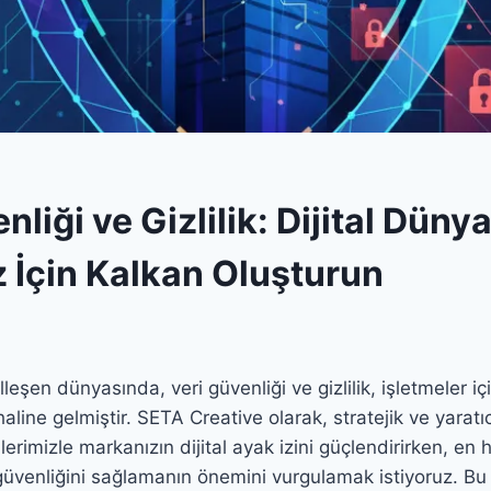
nliği ve Gizlilik: Dijital Düny
z İçin Kalkan Oluşturun
eşen dünyasında, veri güvenliği ve gizlilik, işletmeler içi
aline gelmiştir. SETA Creative olarak, stratejik ve yaratıcı
imizle markanızın dijital ayak izini güçlendirirken, en h
n güvenliğini sağlamanın önemini vurgulamak istiyoruz. Bu