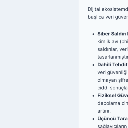
Dijital ekosistemd
başlıca veri güvenl
Siber Saldırıl
kimlik avı (ph
saldırılar, ve
tasarlanmıştır
Dahili Tehdit
veri güvenliği
olmayan şifre
ciddi sonuçlar
Fiziksel Güve
depolama ciha
artırır.
Üçüncü Taraf
sağlayıcıları