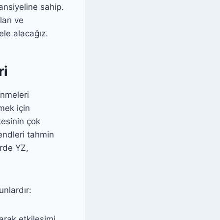
ansiyeline sahip.
arı ve
ele alacağız.
ri
enmeleri
mek için
tesinin çok
rendleri tahmin
rde YZ,
unlardır:
arak etkileşimi