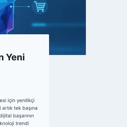
n Yeni
i için yenilikçi
i artık tek başına
 dijital başarının
knoloji trendi