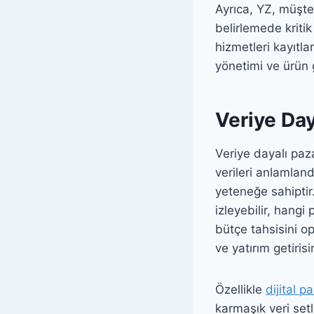
Ayrıca, YZ, müşter
belirlemede kritik
hizmetleri kayıtla
yönetimi ve ürün g
Veriye Day
Veriye dayalı paza
verileri anlamlan
yeteneğe sahiptir
izleyebilir, hangi
bütçe tahsisini o
ve yatırım getirisi
Özellikle
dijital p
karmaşık veri setl