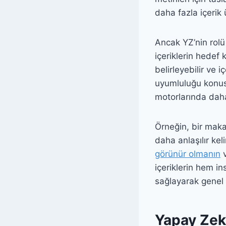
daha fazla içerik 
Ancak YZ’nin rolü
içeriklerin hedef 
belirleyebilir ve 
uyumluluğu konusu
motorlarında daha
Örneğin, bir makal
daha anlaşılır keli
görünür olmanın
v
içeriklerin hem i
sağlayarak genel i
Yapay Zek