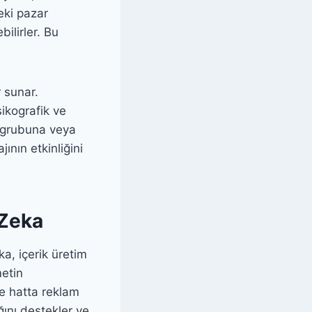
eki pazar
ilirler. Bu
 sunar.
ikografik ve
i grubuna veya
ının etkinliğini
 Zeka
ka, içerik üretim
metin
ve hatta reklam
ığını destekler ve