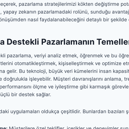
eçerek, pazarlama stratejilerimizi kökten değiştirme pot
, yapay zekanın pazarlamadaki rolünü, sunduğu avantajl
önüşümden nasıl faydalanabileceğini detaylı bir şekilde 
a Destekli Pazarlamanın Temelle
kli pazarlama, veriyi analiz etmek, öğrenmek ve bu öğr
lerini otomatikleştirmek, kişiselleştirmek ve optimize et
a gelir. Bu teknoloji, büyük veri kümelerini insan kapasi
e doğrulukla işleyebilir. Müşteri davranışlarını anlama, t
erformansını ölçme ve iyileştirme gibi karmaşık görevle
üçlü bir destek sağlar.
aki uygulamaları oldukça çeşitlidir. Bunlardan bazıları ş
rme:
Müşterilere özel teklifler, içerikler ve deneyimler sun