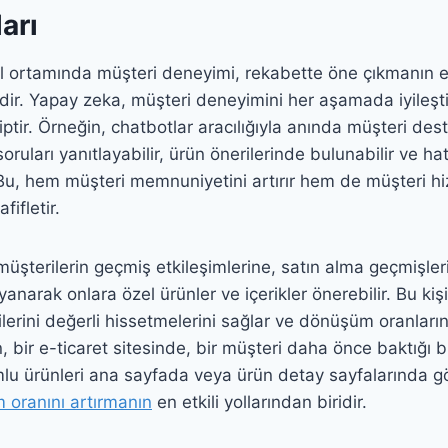
arı
l ortamında müşteri deneyimi, rekabette öne çıkmanın 
idir. Yapay zeka, müşteri deneyimini her aşamada iyileşt
ptir. Örneğin, chatbotlar aracılığıyla anında müşteri dest
soruları yanıtlayabilir, ürün önerilerinde bulunabilir ve ha
. Bu, hem müşteri memnuniyetini artırır hem de müşteri hi
fifletir.
 müşterilerin geçmiş etkileşimlerine, satın alma geçmişle
anarak onlara özel ürünler ve içerikler önerebilir. Bu kiş
ilerini değerli hissetmelerini sağlar ve dönüşüm oranları
in, bir e-ticaret sitesinde, bir müşteri daha önce baktığı 
u ürünleri ana sayfada veya ürün detay sayfalarında gö
 oranını artırmanın
en etkili yollarından biridir.