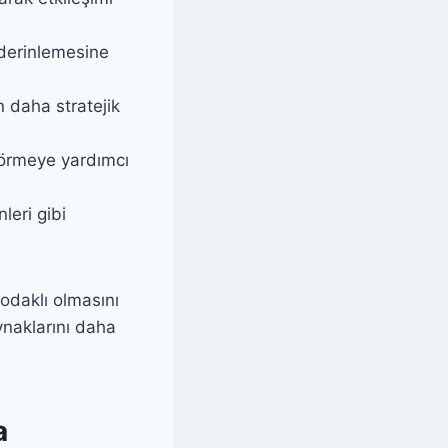
 derinlemesine
n daha stratejik
görmeye yardımcı
leri gibi
odaklı olmasını
ynaklarını daha
a