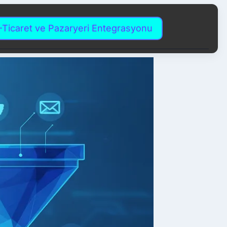
-Ticaret ve Pazaryeri Entegrasyonu