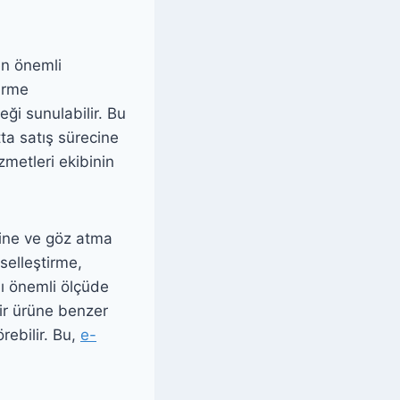
en önemli
irme
eği sunulabilir. Bu
tta satış sürecine
zmetleri ekibinin
rine ve göz atma
iselleştirme,
nı önemli ölçüde
bir ürüne benzer
rebilir. Bu,
e-