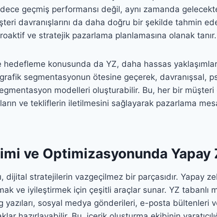
adece geçmiş performansı değil, aynı zamanda gelecekt
şteri davranışlarını da daha doğru bir şekilde tahmin edeb
roaktif ve stratejik pazarlama planlamasına olanak tanır.
 hedefleme konusunda da YZ, daha hassas yaklaşımlar
rafik segmentasyonun ötesine geçerek, davranışsal, ps
egmentasyon modelleri oluşturabilir. Bu, her bir müşter
arın ve tekliflerin iletilmesini sağlayarak pazarlama mesaj
etimi ve Optimizasyonunda Yapay
, dijital stratejilerin vazgeçilmez bir parçasıdır. Yapay ze
mak ve iyileştirmek için çeşitli araçlar sunar. YZ tabanlı 
g yazıları, sosyal medya gönderileri, e-posta bültenleri 
aklar hazırlayabilir. Bu, içerik oluşturma ekibinin yaratıcıl