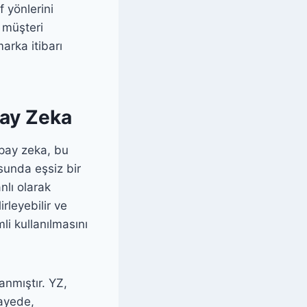
f yönlerini
e müşteri
marka itibarı
pay Zeka
apay zeka, bu
sunda eşsiz bir
nlı olarak
rleyebilir ve
li kullanılmasını
anmıştır. YZ,
sayede,