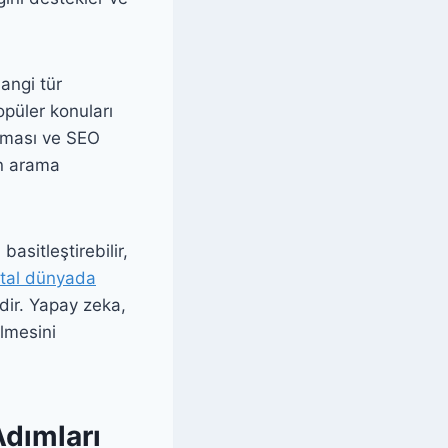
angi tür
opüler konuları
tırması ve SEO
in arama
asitleştirebilir,
jital dünyada
idir. Yapay zeka,
lmesini
Adımları