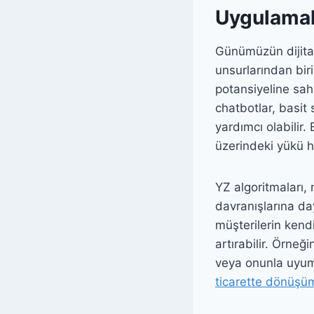
Uygulamal
Günümüzün dijita
unsurlarından bir
potansiyeline sahi
chatbotlar, basit 
yardımcı olabilir
üzerindeki yükü ha
YZ algoritmaları,
davranışlarına day
müşterilerin kend
artırabilir. Örneğ
veya onunla uyuml
ticarette dönüşüm