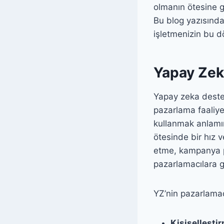
olmanın ötesine g
Bu blog yazısında
işletmenizin bu d
Yapay Zek
Yapay zeka deste
pazarlama faaliyet
kullanmak anlamın
ötesinde bir hız v
etme, kampanya p
pazarlamacılara g
YZ’nin pazarlamad
Kişiselleşti