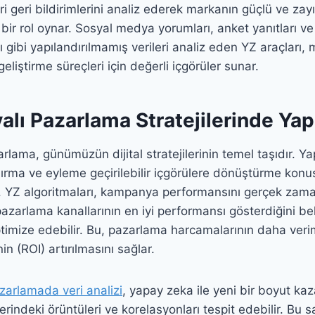
i geri bildirimlerini analiz ederek markanın güçlü ve zayı
 bir rol oynar. Sosyal medya yorumları, anket yanıtları v
rı gibi yapılandırılmamış verileri analiz eden YZ araçları, 
eliştirme süreçleri için değerli içgörüler sunar.
alı Pazarlama Stratejilerinde Ya
rlama, günümüzün dijital stratejilerinin temel taşıdır. Y
dırma ve eyleme geçirilebilir içgörülere dönüştürme konu
. YZ algoritmaları, kampanya performansını gerçek zama
 pazarlama kanallarının en iyi performansı gösterdiğini beli
ptimize edebilir. Bu, pazarlama harcamalarının daha verim
nin (ROI) artırılmasını sağlar.
azarlamada veri analizi
, yapay zeka ile yeni bir boyut kaz
erindeki örüntüleri ve korelasyonları tespit edebilir. Bu 