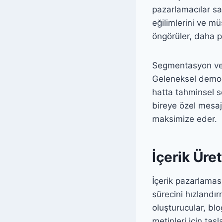
pazarlamacılar s
eğilimlerini ve mü
öngörüler, daha p
Segmentasyon ve
Geleneksel demog
hatta tahminsel s
bireye özel mesajl
maksimize eder.
İçerik Ür
İçerik pazarlaması
sürecini hızlandır
oluşturucular, blo
metinleri için tasl