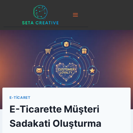
Skip
to
content
E-TICARET
E-Ticarette Müşteri
Sadakati Oluşturma