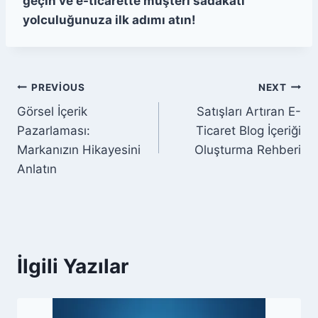
geçin ve e-ticarette müşteri sadakati
yolculuğunuza ilk adımı atın!
Yazı
PREVIOUS
NEXT
Görsel İçerik
Satışları Artıran E-
gezinmesi
Pazarlaması:
Ticaret Blog İçeriği
Markanızın Hikayesini
Oluşturma Rehberi
Anlatın
İlgili Yazılar