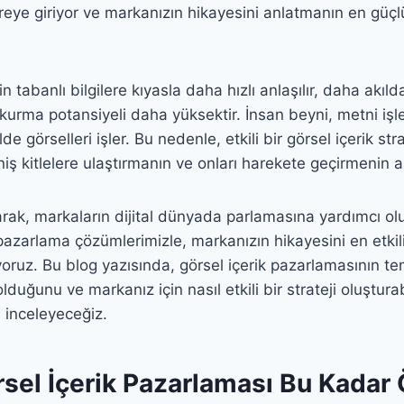
eye giriyor ve markanızın hikayesini anlatmanın en güçlü
n tabanlı bilgilere kıyasla daha hızlı anlaşılır, daha akılda
kurma potansiyeli daha yüksektir. İnsan beyni, metni iş
lde görselleri işler. Bu nedenle, etkili bir görsel içerik str
iş kitlelere ulaştırmanın ve onları harekete geçirmenin a
rak, markaların dijital dünyada parlamasına yardımcı olu
l pazarlama çözümlerimizle, markanızın hikayesini en etkil
yoruz. Bu blog yazısında, görsel içerik pazarlamasının te
duğunu ve markanız için nasıl etkili bir strateji oluşturab
e inceleyeceğiz.
sel İçerik Pazarlaması Bu Kadar