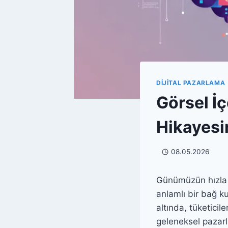
DIJITAL PAZARLAMA
Görsel İ
Hikayesi
08.05.2026
Günümüzün hızla d
anlamlı bir bağ k
altında, tüketicil
geleneksel pazarl