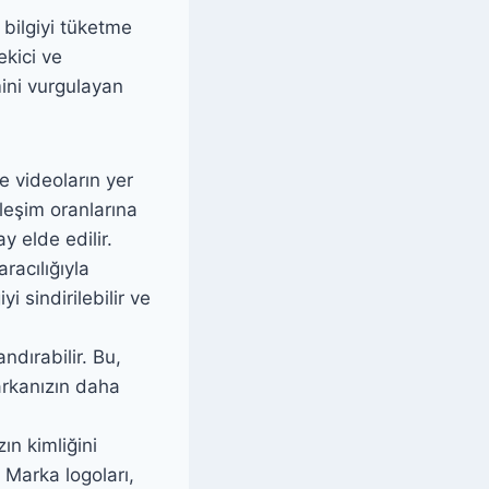
 bilgiyi tüketme
ekici ve
mini vurgulayan
e videoların yer
leşim oranlarına
y elde edilir.
aracılığıyla
i sindirilebilir ve
ndırabilir. Bu,
arkanızın daha
ın kimliğini
 Marka logoları,