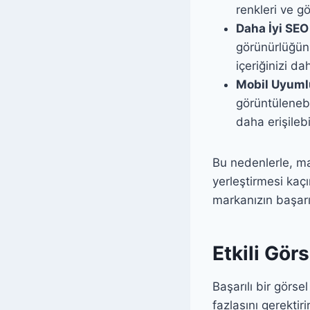
renkleri ve gör
Daha İyi SEO
görünürlüğünü 
içeriğinizi da
Mobil Uyuml
görüntülenebil
daha erişilebil
Bu nedenlerle, mar
yerleştirmesi kaçı
markanızın başarısı
Etkili Görs
Başarılı bir görse
fazlasını gerektir