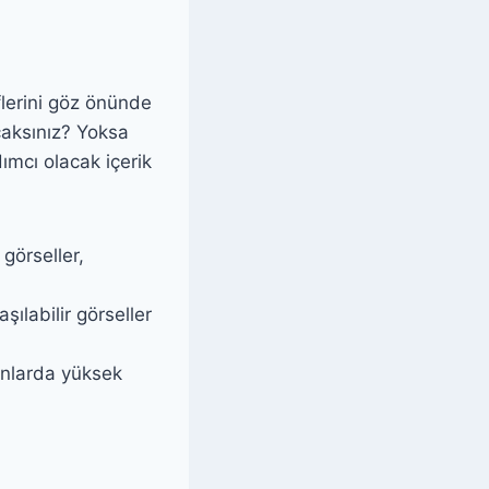
flerini göz önünde
caksınız? Yoksa
ımcı olacak içerik
görseller,
ılabilir görseller
anlarda yüksek