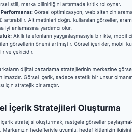
sel stili, marka bilinirliğini artırmada kritik rol oynar.
 Performansı:
Görsel optimizasyon, web sitenizin arama
artırabilir. Alt metinleri doğru kullanılan görseller, ara
ha iyi anlamasına yardımcı olur.
uluk:
Akıllı telefonların yaygınlaşmasıyla birlikte, mobil 
en görsellerin önemi artmıştır. Görsel içerikler, mobil kull
ir ve çekicidir.
kaların dijital pazarlama stratejilerinin merkezine görsel
nılmazdır. Görsel içerik, sadece estetik bir unsur olmanı
 için stratejik bir araçtır.
el İçerik Stratejileri Oluşturma
l içerik stratejisi oluşturmak, rastgele görseller paylaşm
ir. Markanızın hedefleriyle uyumlu, hedef kitlenizin ilgisi