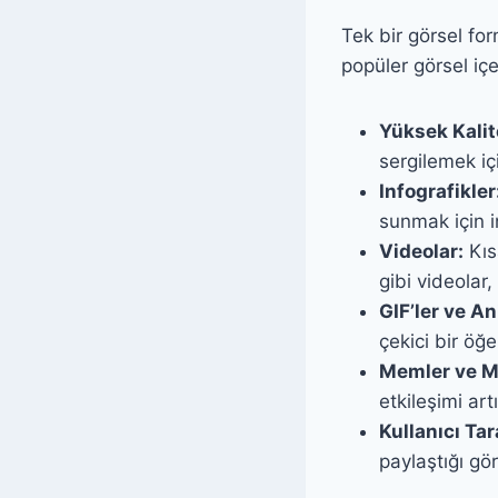
Tek bir görsel for
popüler görsel içe
Yüksek Kalite
sergilemek iç
Infografikler
sunmak için in
Videolar:
Kısa
gibi videolar,
GIF’ler ve A
çekici bir öğe 
Memler ve Mi
etkileşimi art
Kullanıcı Ta
paylaştığı gör