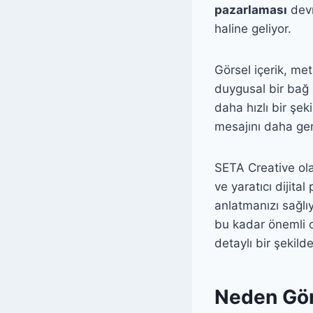
pazarlaması
devr
haline geliyor.
Görsel içerik, meti
duygusal bir bağ 
daha hızlı bir şeki
mesajını daha gen
SETA Creative ola
ve yaratıcı dijita
anlatmanızı sağlı
bu kadar önemli ol
detaylı bir şekild
Neden Gör