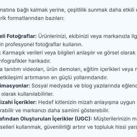
matına bağlı kalmak yerine, çeşitlilik sunmak daha etkili o
rik formatlarından bazıları:
li Fotoğraflar:
Ürünlerinizi, ekibinizi veya markanızla ilgi
in profesyonel fotoğraflar kullanın.
:
Karmaşık verileri veya bilgileri anlaşılır ve görsel olarak 
fografikler harikadır.
 tanıtım videoları, ürün demoları, eğitim içerikleri veya
 etkileşimi artırmanın en güçlü yollarındandır.
nimasyonlar:
Sosyal medyada ve blog yazılarında eğlence
olarak kullanılabilirler.
zahi İçerikler:
Hedef kitlenizin mizah anlayışına uygun
ırabilir ve markanızı daha samimi gösterebilir.
rafından Oluşturulan İçerikler (UGC):
Müşterilerinizin ma
selleri kullanmak, güvenilirliği artırır ve topluluk hissi yara