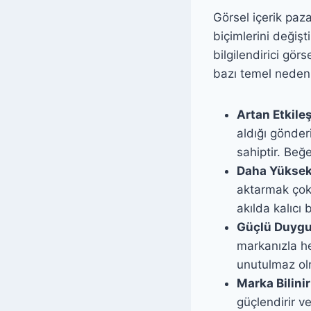
Görsel içerik paza
biçimlerini değişti
bilgilendirici gör
bazı temel nedenl
Artan Etkile
aldığı gönder
sahiptir. Beğe
Daha Yüksek 
aktarmak çok d
akılda kalıcı 
Güçlü Duygu
markanızla h
unutulmaz ol
Marka Bilinir
güçlendirir v