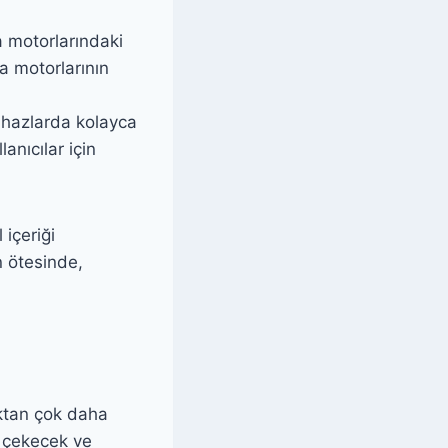
 motorlarındaki
ma motorlarının
cihazlarda kolayca
anıcılar için
 içeriği
n ötesinde,
aktan çok daha
ni çekecek ve