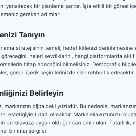
i yansıtacak bir planlama şarttır. İşte etkili bir görsel içe
zlemeniz gereken adımlar:
lenizi Tanıyın
rlama stratejisinin temeli, hedef kitlenizi derinlemesine 
n göreceğini, neleri sevdiklerini, hangi platformlarda aktif
örsellerin hitap edeceğini bilmelisiniz. Demografik bilgiler,
ler, görsel içerik seçimlerinizde size rehberlik edecektir.
liğinizi Belirleyin
iz, markanızın dijitaldeki yüzüdür. Bu nedenle, markanızın
enel estetiğiyle tutarlı olmalıdır. Marka kılavuzunuzu olu
izin bu kılavuza uygun olduğundan emin olun. Tutarlılık, ma
nel bir imaj sergiler.