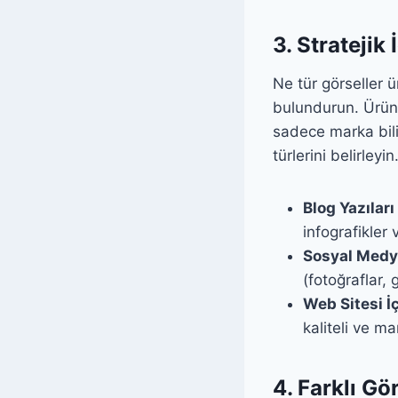
3. Stratejik
Ne tür görseller 
bulundurun. Ürün 
sadece marka bilin
türlerini belirleyin
Blog Yazıları 
infografikler 
Sosyal Medya
(fotoğraflar, g
Web Sitesi İç
kaliteli ve m
4. Farklı Gö