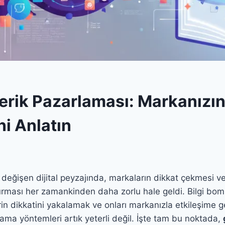
çerik Pazarlaması: Markanızı
ni Anlatın
eğişen dijital peyzajında, markaların dikkat çekmesi ve 
urması her zamankinden daha zorlu hale geldi. Bilgi bo
erin dikkatini yakalamak ve onları markanızla etkileşime g
ama yöntemleri artık yeterli değil. İşte tam bu noktada,