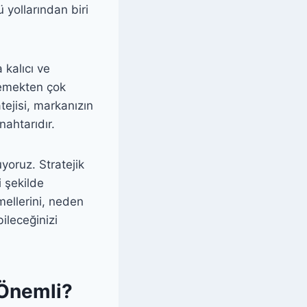
 yollarından biri
 kalıcı ve
lemekten çok
atejisi, markanızın
nahtarıdır.
yoruz. Stratejik
i şekilde
mellerini, neden
ileceğinizi
 Önemli?