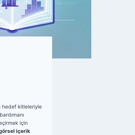
n
hedef kitleleriyle
mbardımanı
eçirmek için
görsel içerik