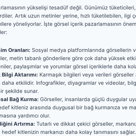
rlamasının yükselişi tesadüf değil. Günümüz tüketicileri,
rdiler. Artık uzun metinler yerine, hızlı tüketilebilen, ilgi ç
sellere yöneliyorlar. İşte görsel içerik pazarlamasının öne
er:
şim Oranları:
Sosyal medya platformlarında görsellerin v
iler, metin tabanlı gönderilere göre çok daha yüksek etki
niler, paylaşımlar ve yorumlar görsel içeriklerle daha kola
Bilgi Aktarımı:
Karmaşık bilgileri veya verileri görseller 
aha etkilidir. Infografikler, diyagramlar ve videolar, bilgiy
bir şekilde sunar.
sal Bağ Kurma:
Görseller, insanlarda güçlü duygular uya
edef kitleniz arasında duygusal bir bağ kurmanıza ve m
masına yardımcı olur.
liğini Artırma:
Tutarlı ve dikkat çekici görseller, markanız
e hedef kitlenizin markanızı daha kolay tanımasını sağlar.