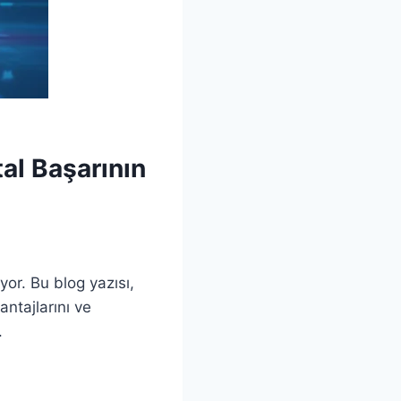
tal Başarının
or. Bu blog yazısı,
ntajlarını ve
.