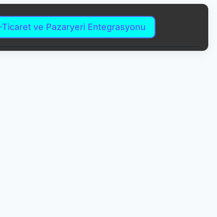
-Ticaret ve Pazaryeri Entegrasyonu