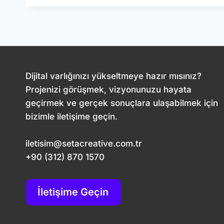
PAZARLAMA:
DIJITAL
BAŞARININ
YENI
NESIL
FORMÜLÜ
Dijital varlığınızı yükseltmeye hazır mısınız?
Projenizi görüşmek, vizyonunuzu hayata
geçirmek ve gerçek sonuçlara ulaşabilmek için
bizimle iletişime geçin.
iletisim@setacreative.com.tr
+90 (312) 870 1570
İletişime Geçin