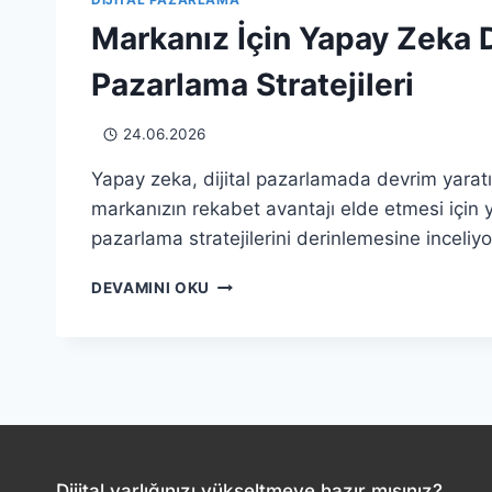
Markanız İçin Yapay Zeka 
Pazarlama Stratejileri
24.06.2026
Yapay zeka, dijital pazarlamada devrim yaratı
markanızın rekabet avantajı elde etmesi için 
pazarlama stratejilerini derinlemesine inceliyo
MARKANIZ
DEVAMINI OKU
İÇIN
YAPAY
ZEKA
DESTEKLI
PAZARLAMA
STRATEJILERI
Dijital varlığınızı yükseltmeye hazır mısınız?