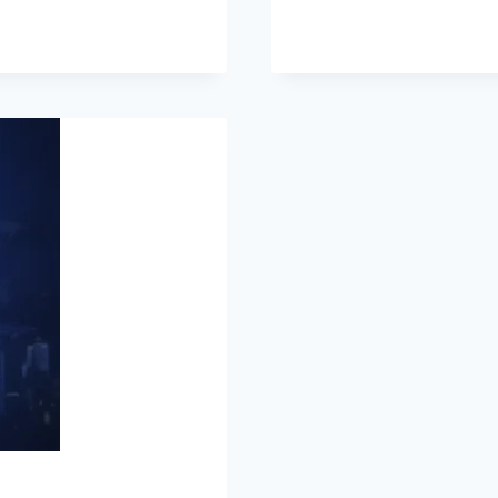
İŞINIZI
BÜYÜTM
AKILLI
YOLU