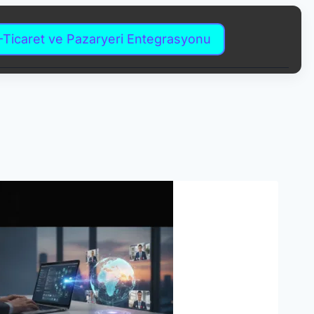
-Ticaret ve Pazaryeri Entegrasyonu