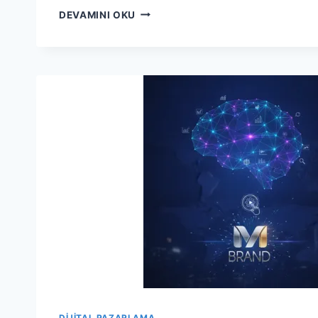
İŞLETMENIZ
DEVAMINI OKU
İÇIN
SMS
PAZARLAMASININ
GÜCÜ
VE
OTOMASYONU
DIJITAL PAZARLAMA