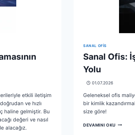
SANAL OFIS
lamasının
Sanal Ofis: İ
Yolu
01.07.2026
leriyle etkili iletişim
Geleneksel ofis maliy
doğrudan ve hızlı
bir kimlik kazandırma
 haline gelmiştir. Bu
size göre!
ağı değeri ve nasıl
SANAL
DEVAMINI OKU
ele alacağız.
OFIS: